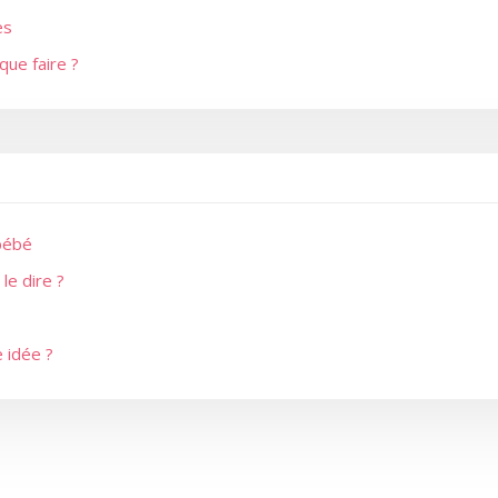
es
que faire ?
 bébé
le dire ?
 idée ?