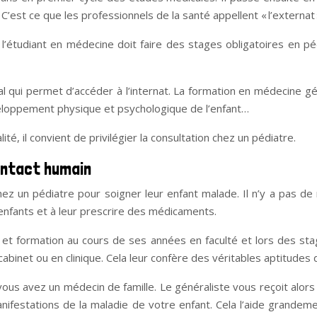
 C’est ce que les professionnels de la santé appellent « l’externat 
 l’étudiant en médecine doit faire des stages obligatoires en p
al qui permet d’accéder à l’internat. La formation en médecine gén
développement physique et psychologique de l’enfant…
té, il convient de privilégier la consultation chez un pédiatre.
contact humain
z un pédiatre pour soigner leur enfant malade. Il n’y a pas de 
 enfants et à leur prescrire des médicaments.
et formation au cours de ses années en faculté et lors des stag
abinet ou en clinique. Cela leur confère des véritables aptitudes 
 vous avez un médecin de famille. Le généraliste vous reçoit alors
festations de la maladie de votre enfant. Cela l’aide grandemen