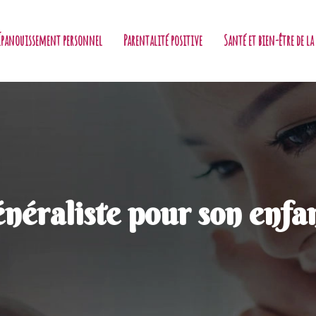
Épanouissement personnel
Parentalité positive
Santé et bien-être de 
néraliste pour son enfa